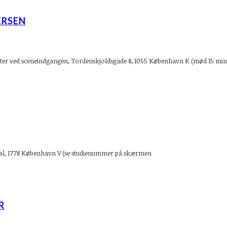
ERSEN
eater ved sceneindgangen, Tordenskjoldsgade 8, 1055 København K (mød 15 min
. sal, 1778 København V (se studienummer på skærmen
R