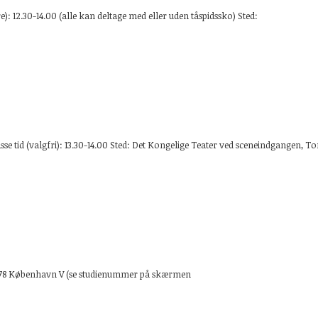
): 12.30-14.00 (alle kan deltage med eller uden tåspidssko) Sted:
sse tid (valgfri): 13.30-14.00 Sted: Det Kongelige Teater ved sceneindgangen, T
l, 1778 København V (se studienummer på skærmen