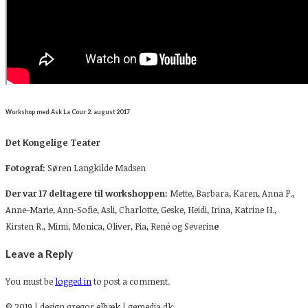
Workshop med Ask La Cour 2. august 2017
Det Kongelige Teater
Fotograf:
Søren Langkilde Madsen
Der var
17 deltagere til workshoppen:
Mette,
Barbara, Karen, Anna P.,
Anne-Marie, Ann-Sofie, Asli, Charlotte, Geske, Heidi, Irina, Katrine H.,
Kirsten R., Mimi, Monica, Oliver, Pia, René og Severin
e
Leave a Reply
You must be
logged in
to post a comment.
© 2019 | design gregor elbæk | gemedia.dk