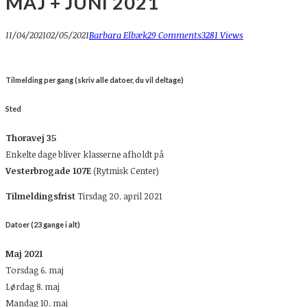
MAJ + JUNI 2021
11/04/2021
02/05/2021
Barbara Elbæk
29 Comments
3281 Views
Tilmelding per gang (skriv alle datoer, du vil deltage)
Sted
Thoravej 35
Enkelte dage bliver klasserne afholdt på
Vesterbrogade 107E
(Rytmisk Center)
Tilmeldingsfrist
Tirsdag 20. april 2021
Datoer (23 gange i alt)
Maj 2021
Torsdag 6. maj
Lørdag 8. maj
Mandag 10. maj