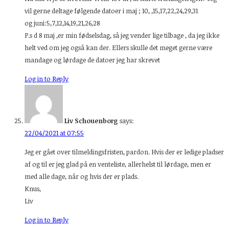
vil gerne deltage følgende datoer i maj ; 10, ,15,17,22,24,29,31
og juni:5,7,12,14,19,21,26,28
P.s d 8 maj ,er min fødselsdag, så jeg vender lige tilbage , da jeg ikke
helt ved om jeg også kan der. Ellers skulle det meget gerne være
mandage og lørdage de datoer jeg har skrevet
Log in to Reply
Liv Schouenborg
says:
22/04/2021 at 07:55
Jeg er gået over tilmeldingsfristen, pardon. Hvis der er ledige pladser
af og til er jeg glad på en venteliste, allerhelst til lørdage, men er
med alle dage, når og hvis der er plads.
Knus,
Liv
Log in to Reply