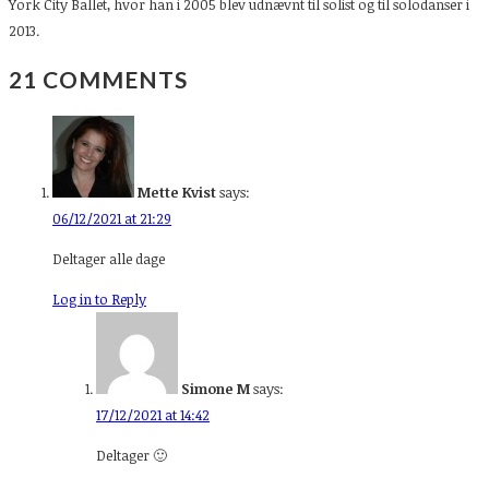
York City Ballet, hvor han i 2005 blev udnævnt til solist og til solodanser i
2013.
21 COMMENTS
Mette Kvist
says:
06/12/2021 at 21:29
Deltager alle dage
Log in to Reply
Simone M
says:
17/12/2021 at 14:42
Deltager 🙂