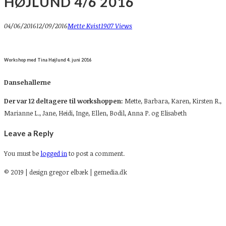
HØJLUND 4/6 2016
04/06/2016
12/09/2016
Mette Kvist
1907 Views
Workshop med Tina Højlund 4. juni 2016
Dansehallerne
Der var 12
deltagere til workshoppen:
Mette, Barbara, Karen, Kirsten R.,
Marianne L., Jane, Heidi, Inge, Ellen, Bodil, Anna P. og Elisabeth
Leave a Reply
You must be
logged in
to post a comment.
© 2019 | design gregor elbæk | gemedia.dk