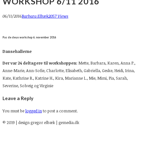
WORKSHOP 6/11 2016
06/11/2016
Barbara Elbæk
2057 Views
Pas de deux workshop 6. november 2016
Dansehallerne
Der var 24 deltagere til workshoppen:
Mette,
Barbara, Karen, Anna P.,
Anne-Marie, Ann-Sofie, Charlotte, Elisabeth, Gabriella, Geske, Heidi, Irina,
Kate, Kathrine R., Katrine H., Kira, Marianne L., Mie, Mimi, Pia, Sarah,
Severine, Solveig og Virginie
Leave a Reply
You must be
logged in
to post a comment.
© 2019 | design gregor elbæk | gemedia.dk