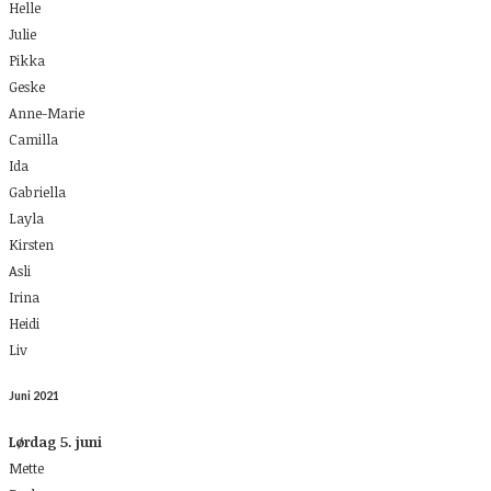
Helle
Julie
Pikka
Geske
Anne-Marie
Camilla
Ida
Gabriella
Layla
Kirsten
Asli
Irina
Heidi
Liv
Juni 2021
Lørdag 5. juni
Mette