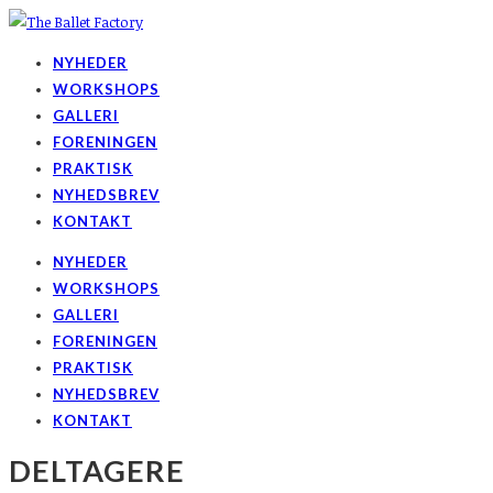
NYHEDER
WORKSHOPS
GALLERI
FORENINGEN
PRAKTISK
NYHEDSBREV
KONTAKT
NYHEDER
WORKSHOPS
GALLERI
FORENINGEN
PRAKTISK
NYHEDSBREV
KONTAKT
DELTAGERE