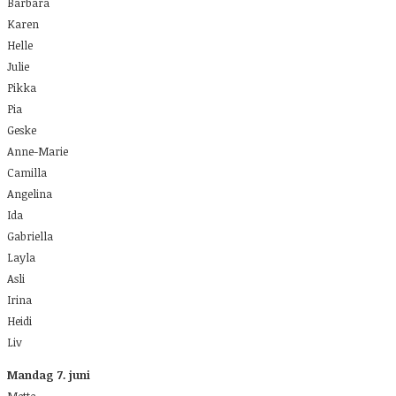
Barbara
Karen
Helle
Julie
Pikka
Pia
Geske
Anne-Marie
Camilla
Angelina
Ida
Gabriella
Layla
Asli
Irina
Heidi
Liv
Mandag 7. juni
Mette