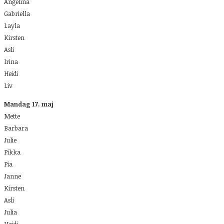
Angelina
Gabriella
Layla
Kirsten
Asli
Irina
Heidi
Liv
Mandag 17. maj
Mette
Barbara
Julie
Pikka
Pia
Janne
Kirsten
Asli
Julia
Heidi