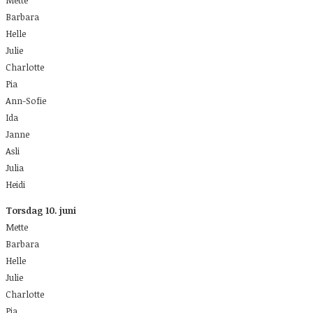
Barbara
Helle
Julie
Charlotte
Pia
Ann-Sofie
Ida
Janne
Asli
Julia
Heidi
Torsdag 10. juni
Mette
Barbara
Helle
Julie
Charlotte
Pia