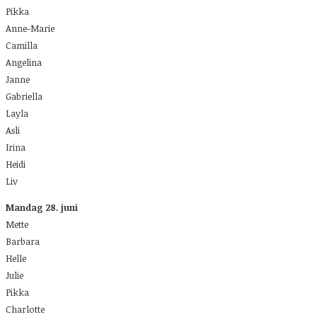
Pikka
Anne-Marie
Camilla
Angelina
Janne
Gabriella
Layla
Asli
Irina
Heidi
Liv
Mandag 28. juni
Mette
Barbara
Helle
Julie
Pikka
Charlotte