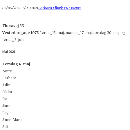
02/05/2021
31/05/2021
Barbara Elbæk
3071 Views
Thoravej 35
Vesterbrogade 107E
Lørdag 15. maj, mandag 17. maj, torsdag 20. maj og
lørdag 5. juni
Maj 2021
Torsdag 6. maj
Mette
Barbara
Julie
Pikka
Pia
Janne
Layla
Anne-Marie
Asli