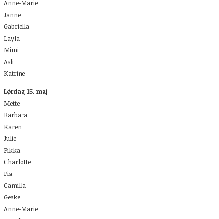
Anne-Marie
Janne
Gabriella
Layla
Mimi
Asli
Katrine
Lørdag 15. maj
Mette
Barbara
Karen
Julie
Pikka
Charlotte
Pia
Camilla
Geske
Anne-Marie