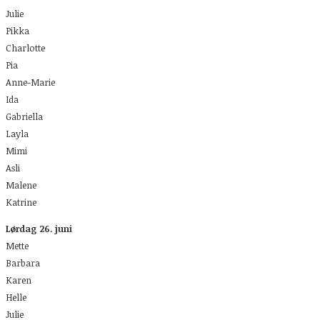
Julie
Pikka
Charlotte
Pia
Anne-Marie
Ida
Gabriella
Layla
Mimi
Asli
Malene
Katrine
Lørdag 26. juni
Mette
Barbara
Karen
Helle
Julie