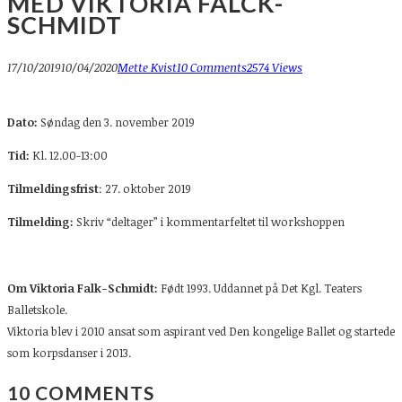
MED VIKTORIA FALCK-
SCHMIDT
17/10/2019
10/04/2020
Mette Kvist
10 Comments
2574 Views
Dato:
Søndag den 3. november 2019
Tid:
Kl. 12.00-13:00
Tilmeldingsfrist
: 27. oktober 2019
Tilmelding:
Skriv “deltager” i kommentarfeltet til workshoppen
Om Viktoria Falk-Schmidt:
Født 1993. Uddannet på Det Kgl. Teaters
Balletskole.
Viktoria blev i 2010 ansat som aspirant ved Den kongelige Ballet og startede
som korpsdanser i 2013.
10 COMMENTS