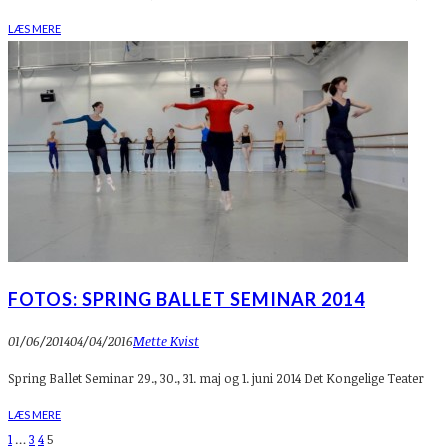
LÆS MERE
FOTOS: SPRING BALLET SEMINAR 2014
01/06/2014
04/04/2016
Mette Kvist
Spring Ballet Seminar 29., 30., 31. maj og 1. juni 2014 Det Kongelige Teater
LÆS MERE
1
…
3
4
5