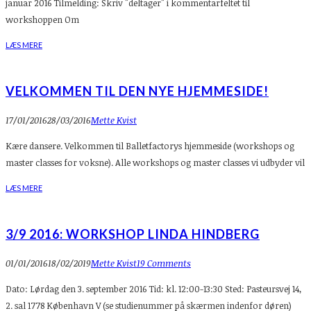
januar 2016 Tilmelding: Skriv "deltager" i kommentarfeltet til
workshoppen Om
LÆS MERE
VELKOMMEN TIL DEN NYE HJEMMESIDE!
17/01/2016
28/03/2016
Mette Kvist
Kære dansere. Velkommen til Balletfactorys hjemmeside (workshops og
master classes for voksne). Alle workshops og master classes vi udbyder vil
LÆS MERE
3/9 2016: WORKSHOP LINDA HINDBERG
01/01/2016
18/02/2019
Mette Kvist
19 Comments
Dato: Lørdag den 3. september 2016 Tid: kl. 12:00-13:30 Sted: Pasteursvej 14,
2. sal 1778 København V (se studienummer på skærmen indenfor døren)